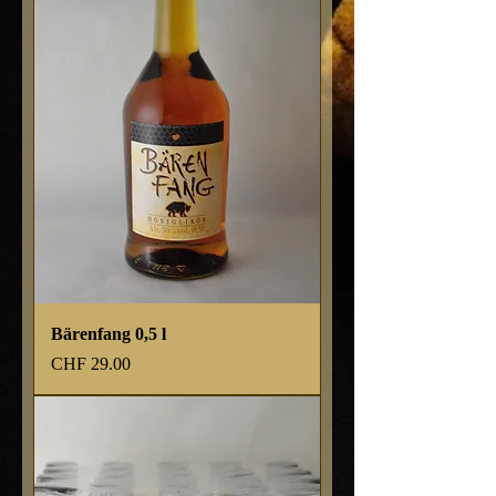
Bärenfang 0,5 l
Preis
CHF 29.00