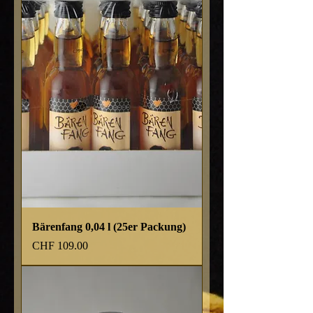
Bärenfang 0,04 l (25er Packung)
Preis
CHF 109.00